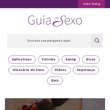
Visitar Sexlog
Aplicativos
Fetiche
Aplicativos
Fetiche
Swing
Dicas
Swing
Glossário do Sexo
Vídeos
Segurança
Dicas
Quiz
Glossário do Sexo
Vídeos