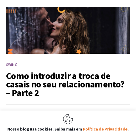
SWING
Como introduzir a troca de
casais no seu relacionamento?
– Parte 2
SHARE POST
Nosso blog usa cookies. Saiba mais em
Política de Privacidade
.
Como já vimos na 
Parte I do texto 
‘Como introduzir a troca de 