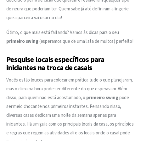
decidido o perfil de casal que querem e resolveram qualquer tipo 
de neura que poderiam ter. Quem sabe já até definiram a lingerie 
que a parceira vai usar no dia! 
Ótimo, o que mais está faltando? Vamos às dicas para o seu 
primeiro swing
 (esperamos que de uma lista de muitos) perfeito!
Pesquise locais específicos para
iniciantes na troca de casais
Vocês estão loucos para colocar em prática tudo o que planejaram, 
mas o clima na hora pode ser diferente do que esperavam. Além 
disso, para quem não está acostumado, o 
primeiro swing
 pode 
ser meio chocante nos primeiros instantes. Pensando nisso, 
diversas casas dedicam uma noite da semana apenas para 
iniciantes. Há um guia com os principais locais da casa, os princípios 
e regras que regem as atividades ali e os locais onde o casal pode 