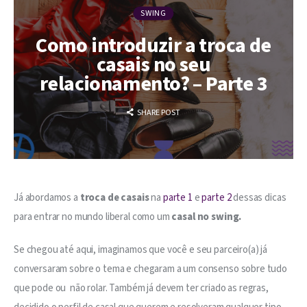
Segurança
SWING
Quiz
Como introduzir a troca de
casais no seu
relacionamento? – Parte 3
SHARE POST
Já abordamos a 
troca de casais 
na 
parte 1
 e
 parte 2
 dessas dicas 
para entrar no mundo liberal como um 
casal no swing. 
Se chegou até aqui, imaginamos que você e seu parceiro(a) já 
conversaram sobre o tema e chegaram a um consenso sobre tudo 
que pode ou  não rolar. Também já devem ter criado as regras, 